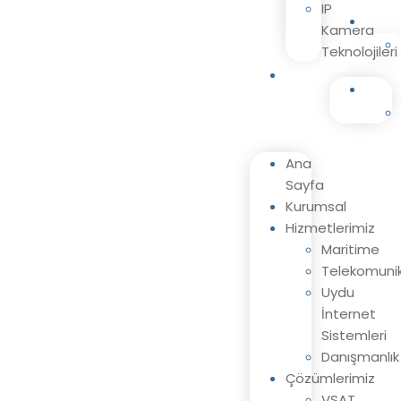
IP
TR
Kamera
Teknolojileri
İletişim
TR
Ana
Sayfa
Kurumsal
Hizmetlerimiz
Maritime
Telekomuni
Uydu
İnternet
Sistemleri
Danışmanlık
Çözümlerimiz
VSAT