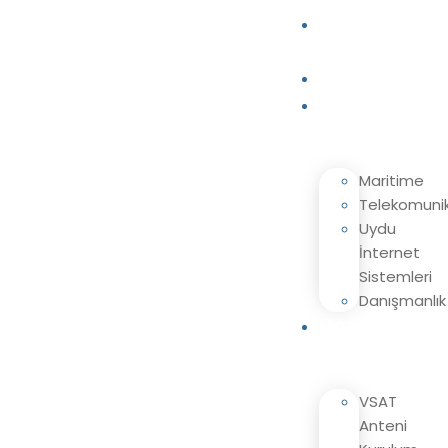
Ana
Sayfa
Kurumsal
Hizmetlerimiz
Maritime
Telekomuni
Uydu
İnternet
Sistemleri
Danışmanlık
Çözümlerimiz
VSAT
Anteni