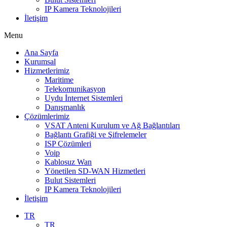
IP Kamera Teknolojileri
İletişim
Menu
Ana Sayfa
Kurumsal
Hizmetlerimiz
Maritime
Telekomunikasyon
Uydu İnternet Sistemleri
Danışmanlık
Çözümlerimiz
VSAT Anteni Kurulum ve Ağ Bağlantıları
Bağlantı Grafiği ve Şifrelemeler
ISP Çözümleri
Voip
Kablosuz Wan
Yönetilen SD-WAN Hizmetleri
Bulut Sistemleri
IP Kamera Teknolojileri
İletişim
TR
TR