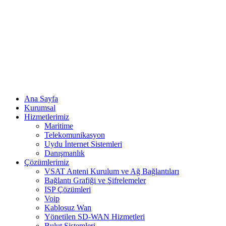
Ana Sayfa
Kurumsal
Hizmetlerimiz
Maritime
Telekomunikasyon
Uydu İnternet Sistemleri
Danışmanlık
Çözümlerimiz
VSAT Anteni Kurulum ve Ağ Bağlantıları
Bağlantı Grafiği ve Şifrelemeler
ISP Çözümleri
Voip
Kablosuz Wan
Yönetilen SD-WAN Hizmetleri
Bulut Sistemleri