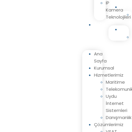
IP
TR
Kamera
Teknolojileri
İletişim
TR
Ana
Sayfa
Kurumsal
Hizmetlerimiz
Maritime
Telekomuni
Uydu
İnternet
Sistemleri
Danışmanlık
Çözümlerimiz
VSAT