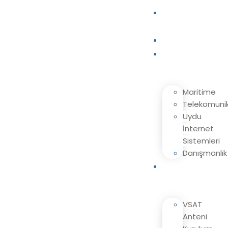
Ana
Sayfa
Kurumsal
Hizmetlerimiz
Maritime
Telekomuni
Uydu
İnternet
Sistemleri
Danışmanlık
Çözümlerimiz
VSAT
Anteni