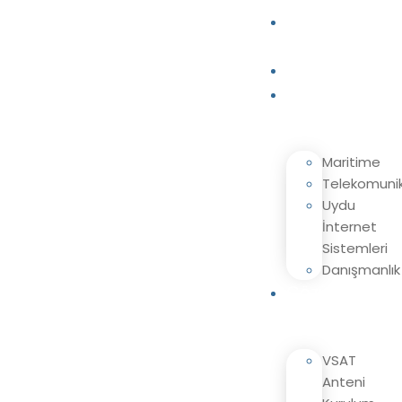
Ana
Sayfa
Kurumsal
Hizmetlerimiz
Maritime
Telekomuni
Uydu
İnternet
Sistemleri
Danışmanlık
Çözümlerimiz
VSAT
Anteni