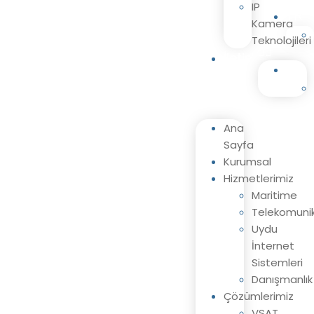
IP
TR
Kamera
Teknolojileri
İletişim
TR
Ana
Sayfa
Kurumsal
Hizmetlerimiz
Maritime
Telekomuni
Uydu
İnternet
Sistemleri
Danışmanlık
Çözümlerimiz
VSAT