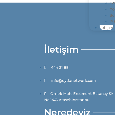
Ka
Yö
Bu
IP
İletişim
İletişim
444 31 88
info@uydunetwork.com​
Örnek Mah. Ercüment Batanay Sk.
No:14/A Ataşehir/İstanbul​
Neredeyiz