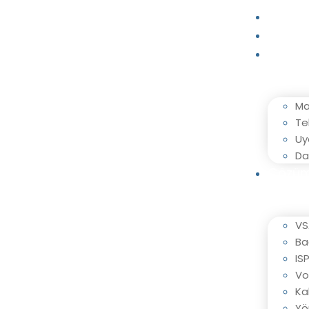
Ana S
Kurum
Hizmet
Ma
Te
Uy
Da
Çözüm
VS
Ba
IS
Vo
Ka
Yö