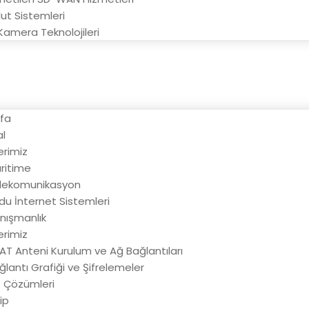
lut Sistemleri
 Kamera Teknolojileri
m
fa
l
erimiz
ritime
lekomunikasyon
du İnternet Sistemleri
nışmanlık
rimiz
AT Anteni Kurulum ve Ağ Bağlantıları
ğlantı Grafiği ve Şifrelemeler
P Çözümleri
ip