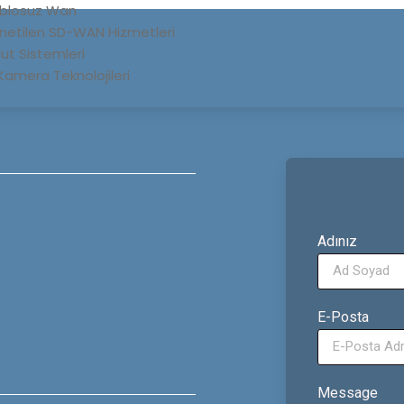
blosuz Wan
netilen SD-WAN Hizmetleri
lut Sistemleri
 Kamera Teknolojileri
Adınız
E-Posta
Message