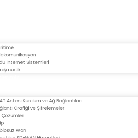
ayfa
sal
lerimiz
ritime
lekomunikasyon
du İnternet Sistemleri
nışmanlık
lerimiz
AT Anteni Kurulum ve Ağ Bağlantıları
ğlantı Grafiği ve Şifrelemeler
P Çözümleri
ip
blosuz Wan
netilen SD-WAN Hizmetleri