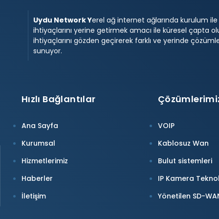
Uydu Network Y
erel ağ internet ağlarında kurulum il
ihtiyaçlarını yerine getirmek amacı ile küresel çapta ol
ihtiyaçlarını gözden geçirerek farklı ve yerinde çözüml
sunuyor.
Hızlı Bağlantılar
Çözümlerimi
Ana Sayfa
VOIP
Kurumsal
Kablosuz Wan
Hizmetlerimiz
Bulut sistemleri
Haberler
IP Kamera Teknolo
İletişim
Yönetilen SD-WAN