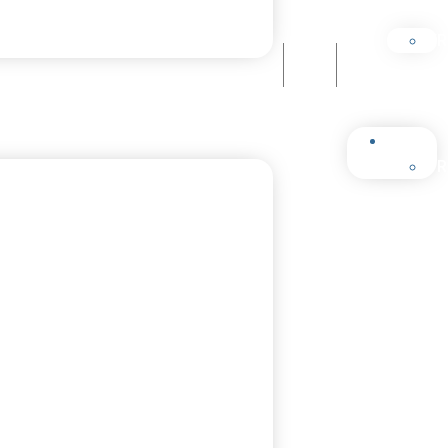
TR
TR
TR