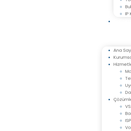
Bu
IP
İletişi
Ana Say
Kurumsa
Hizmetl
Ma
Te
Uy
Da
Çözümle
VS
Ba
IS
Vo