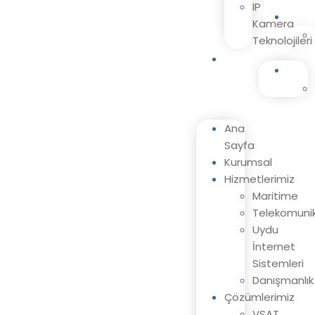
IP
TR
Kamera
Teknolojileri
İletişim
TR
Ana
Sayfa
Kurumsal
Hizmetlerimiz
Maritime
Telekomuni
Uydu
İnternet
Sistemleri
Danışmanlık
Çözümlerimiz
VSAT