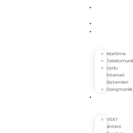
Ana
Sayfa
Kurumsal
Hizmetlerimiz
Maritime
Telekomuni
Uydu
İnternet
Sistemleri
Danışmanlık
Çözümlerimiz
VSAT
Anteni